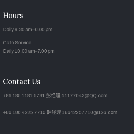
Hours
Daily 9.30 am–6.00 pm
Café Service
Daily 10.00 am–7.00 pm
Contact Us
+86 185 1181 5731 彭经理 41177043@QQ.com
+86 186 4225 7710 韩经理 18642257710@126.com