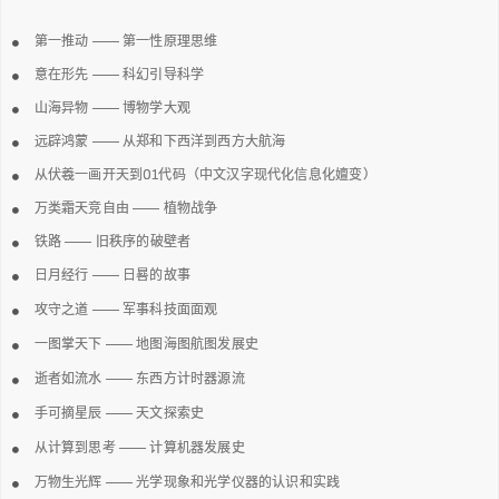
第一推动 —— 第一性原理思维
意在形先 —— 科幻引导科学
山海异物 —— 博物学大观
远辟鸿蒙 —— 从郑和下西洋到西方大航海
从伏羲一画开天到01代码（中文汉字现代化信息化嬗变）
万类霜天竞自由 —— 植物战争
铁路 —— 旧秩序的破壁者
日月经行 —— 日晷的故事
攻守之道 —— 军事科技面面观
一图掌天下 —— 地图海图航图发展史
逝者如流水 —— 东西方计时器源流
手可摘星辰 —— 天文探索史
从计算到思考 —— 计算机器发展史
万物生光辉 —— 光学现象和光学仪器的认识和实践