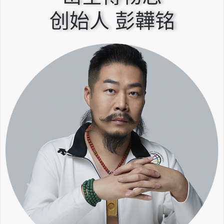
创始人 彭韡铭