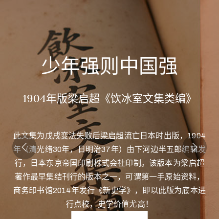
少年强则中国强
1904年版梁启超《饮冰室文集类编》
此文集为戊戌变法失败后梁启超流亡日本时出版，1904
年（清光绪30年，日明治37年）由下河边半五郎编辑发
行，日本东京帝国印刷株式会社印制。该版本为梁启超
著作最早集结刊行的版本之一，可谓第一手原始资料，
商务印书馆2014年发行《新史学》，即以此版为底本进
行点校，史学价值尤高！