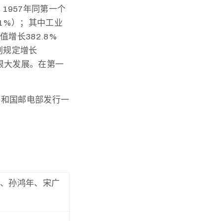
1957年同第一个
.1%）；其中工业
增长382.8%
划规定增长
有很大发展。在第一
共和国邮电部发行一
宇、孙鸿年、宋广