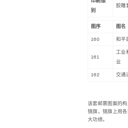
印刷版
胶雕
别
图序
图名
160
和平
工业
161
业
162
交通
该套邮票图案的构
锦旗，锦旗上用各
大功绩。