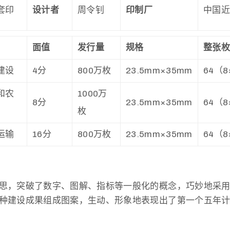
套印
设计者
周令钊
印制厂
中国
面值
发行量
规格
整张
建设
4分
800万枚
23.5mm×35mm
64（8
和农
1000万
8分
23.5mm×35mm
64（8
枚
运输
16分
800万枚
23.5mm×35mm
64（8
思，突破了数字、图解、指标等一般化的概念，巧妙地采
种建设成果组成图案，生动、形象地表现出了第一个五年