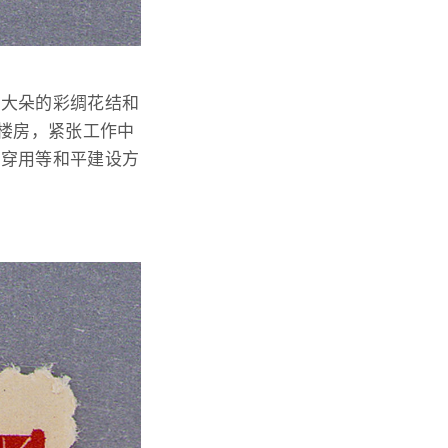
着大朵的彩绸花结和
楼房，紧张工作中
和穿用等和平建设方