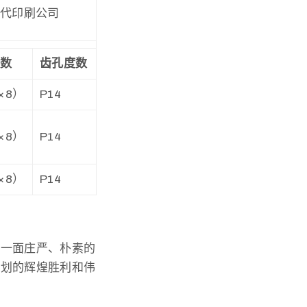
近代印刷公司
枚数
齿孔度数
×8）
P14
×8）
P14
×8）
P14
用一面庄严、朴素的
计划的辉煌胜利和伟