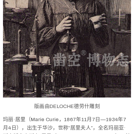
版画由DELOCHE德劳什雕刻
玛丽·居里（Marie Curie，1867年11月7日—1934年7
月4日），出生于华沙，世称“居里夫人”，全名玛丽亚·