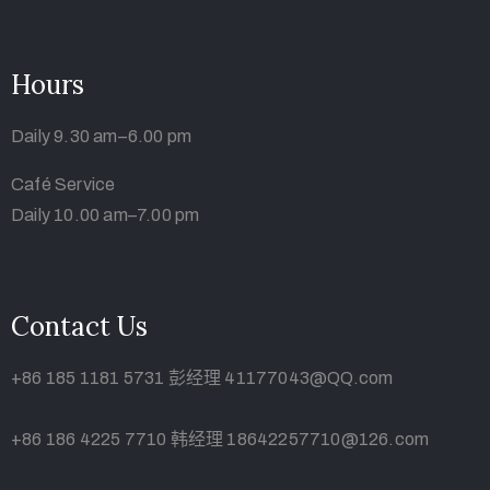
Hours
Daily 9.30 am–6.00 pm
Café Service
Daily 10.00 am–7.00 pm
Contact Us
+86 185 1181 5731 彭经理 41177043@QQ.com
+86 186 4225 7710 韩经理 18642257710@126.com