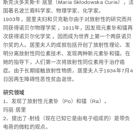
斯克沃多夫斯卡·居里（Maria Skłodowska Curie），法
国著名波兰裔科学家、物理学家、化学家。
1903年，居里夫妇和贝克勒尔由于对放射性的研究而共
同获得诺贝尔物理学奖 ，1911年，因发现元素钋和镭再
次获得诺贝尔化学奖 ，因而成为世界上第一个两获诺贝
尔奖的人。居里夫人的成就包括开创了放射性理论、发
明分离放射性同位素技术、发现两种新元素钋和镭。在
她的指导下，人们第一次将放射性同位素用于治疗癌
症。由于长期接触放射性物质，居里夫人于1934年7月4
日因再生障碍性恶性贫血逝世。
研究领域
1、发现了放射性元素钋（Po）和镭（Ra）。
玛丽·居里
2、提出了-射线（现在已知它是由电子组成的）是带负
电荷的微粒的观点。